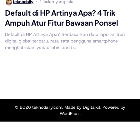
teknodaily
1 bulan yang lalu
Default di HP Artinya Apa? 4 Trik
Ampuh Atur Fitur Bawaan Ponsel
Default di HP Artinya Apa?. Berdasarkan data laporan tren
digital global terbaru, rata-rata pengguna smartphone
menghabiskan waktu lebih dari 5...
© 2026
teknodaily.com
. Made by Digitalkit. Powered by
WordPress